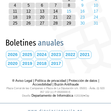
4
5
6
7
8
9
10
11
12
13
14
15
16
17
18
19
20
21
22
23
24
25
26
27
28
29
30
31
Boletines
anuales
2026
2025
2024
2023
2022
2021
2020
2019
2018
2017
® Aviso Legal
|
Política de privacidad
|
Protección de datos
|
Accesibilidad
|
Buzón Antifraude
Plaza Corral de las Campanas o Plaza de La Diputación s/n. 05001 - Ávila. (t) 920
357 102 (c) P-0500000-E.
Departamento de Informática
Diseño
©2019|I♥Dip
www.diputacionavila.es