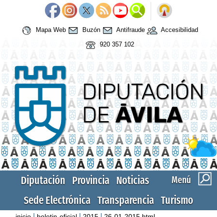
Mapa Web
Buzón
Antifraude
Accesibilidad
920 357 102
Diputación
Provincia
Noticias
Menú
Sede Electrónica
Transparencia
Turismo
|
|
|
inicio
boletin-oficial
2015
26-01-2015.html