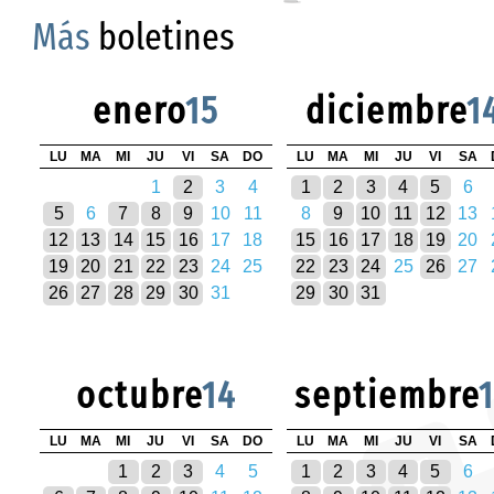
Más
boletines
enero
15
diciembre
1
LU
MA
MI
JU
VI
SA
DO
LU
MA
MI
JU
VI
SA
1
2
3
4
1
2
3
4
5
6
5
6
7
8
9
10
11
8
9
10
11
12
13
12
13
14
15
16
17
18
15
16
17
18
19
20
19
20
21
22
23
24
25
22
23
24
25
26
27
26
27
28
29
30
31
29
30
31
octubre
14
septiembre
LU
MA
MI
JU
VI
SA
DO
LU
MA
MI
JU
VI
SA
1
2
3
4
5
1
2
3
4
5
6