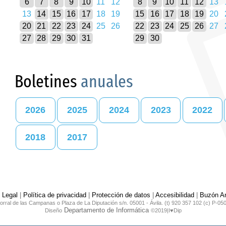
6
7
8
9
10
11
12
8
9
10
11
12
13
13
14
15
16
17
18
19
15
16
17
18
19
20
20
21
22
23
24
25
26
22
23
24
25
26
27
27
28
29
30
31
29
30
Boletines
anuales
2026
2025
2024
2023
2022
2018
2017
 Legal
|
Política de privacidad
|
Protección de datos
|
Accesibilidad
|
Buzón An
orral de las Campanas o Plaza de La Diputación s/n. 05001 - Ávila. (t) 920 357 102 (c) P-05
Departamento de Informática
Diseño
©2019|I♥Dip