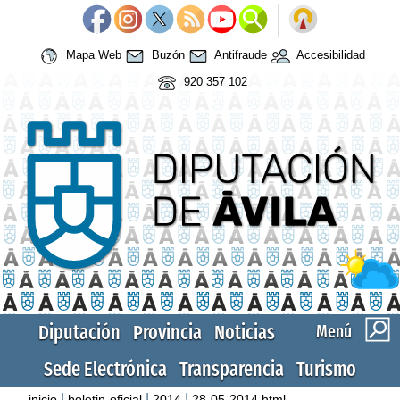
Mapa Web
Buzón
Antifraude
Accesibilidad
920 357 102
Diputación
Provincia
Noticias
Menú
Sede Electrónica
Transparencia
Turismo
|
|
|
inicio
boletin-oficial
2014
28-05-2014.html