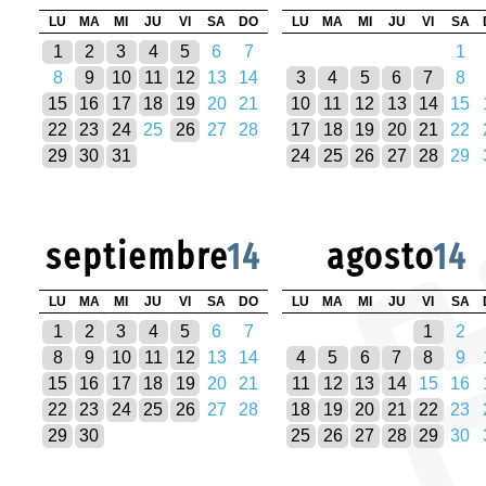
LU
MA
MI
JU
VI
SA
DO
LU
MA
MI
JU
VI
SA
1
2
3
4
5
6
7
1
8
9
10
11
12
13
14
3
4
5
6
7
8
15
16
17
18
19
20
21
10
11
12
13
14
15
22
23
24
25
26
27
28
17
18
19
20
21
22
29
30
31
24
25
26
27
28
29
septiembre
14
agosto
14
LU
MA
MI
JU
VI
SA
DO
LU
MA
MI
JU
VI
SA
1
2
3
4
5
6
7
1
2
8
9
10
11
12
13
14
4
5
6
7
8
9
15
16
17
18
19
20
21
11
12
13
14
15
16
22
23
24
25
26
27
28
18
19
20
21
22
23
29
30
25
26
27
28
29
30