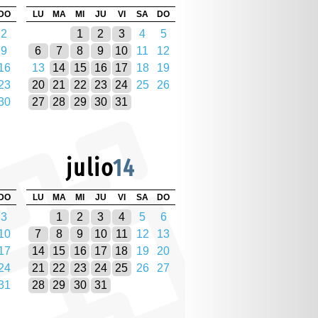
DO
LU
MA
MI
JU
VI
SA
DO
2
1
2
3
4
5
9
6
7
8
9
10
11
12
16
13
14
15
16
17
18
19
23
20
21
22
23
24
25
26
30
27
28
29
30
31
julio
14
DO
LU
MA
MI
JU
VI
SA
DO
3
1
2
3
4
5
6
10
7
8
9
10
11
12
13
17
14
15
16
17
18
19
20
24
21
22
23
24
25
26
27
31
28
29
30
31