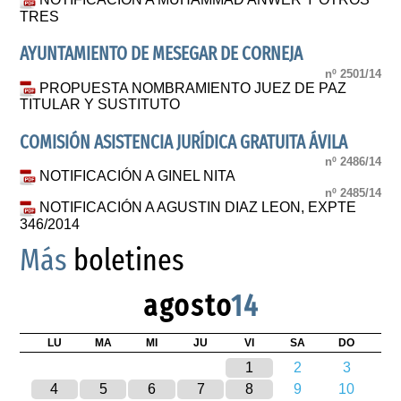
TRES
AYUNTAMIENTO DE MESEGAR DE CORNEJA
nº 2501/14
PROPUESTA NOMBRAMIENTO JUEZ DE PAZ
TITULAR Y SUSTITUTO
COMISIÓN ASISTENCIA JURÍDICA GRATUITA ÁVILA
nº 2486/14
NOTIFICACIÓN A GINEL NITA
nº 2485/14
NOTIFICACIÓN A AGUSTIN DIAZ LEON, EXPTE
346/2014
Más
boletines
agosto
14
LU
MA
MI
JU
VI
SA
DO
1
2
3
4
5
6
7
8
9
10