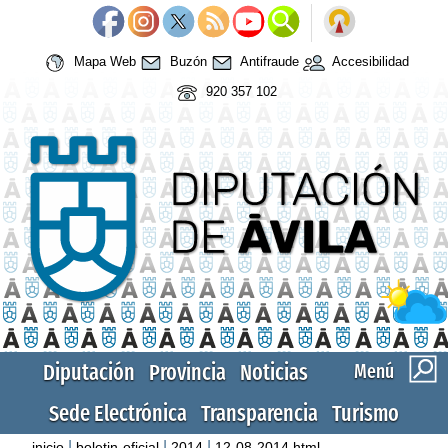
Mapa Web
Buzón
Antifraude
Accesibilidad
920 357 102
Diputación
Provincia
Noticias
Menú
Sede Electrónica
Transparencia
Turismo
|
|
|
inicio
boletin-oficial
2014
12-08-2014.html