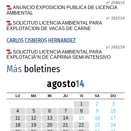
nº 2540/14
ANUNCIO EXPOSICION PUBLICA DE LICENCIA
AMBIENTAL
nº 2527/14
SOLICITUD LICENCIA AMBIENTAL PARA
EXPLOTACION DE VACAS DE CARNE
CARLOS CISNEROS HERNANDEZ
nº 2451/14
SOLICITUD LICENCIA AMBIENTAL PARA
EXPLOTACIÃ“N DE CAPRINA SEMI-INTENSIVO
Más
boletines
agosto
14
LU
MA
MI
JU
VI
SA
DO
1
2
3
4
5
6
7
8
9
10
11
12
13
14
15
16
17
18
19
20
21
22
23
24