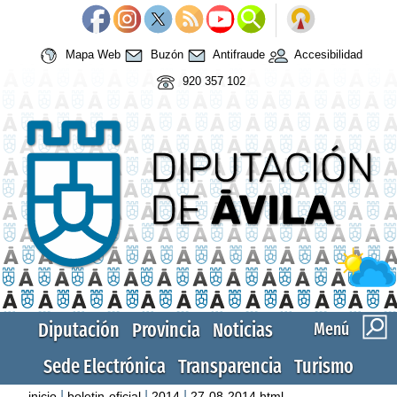
Mapa Web
Buzón
Antifraude
Accesibilidad
920 357 102
Diputación
Provincia
Noticias
Menú
Sede Electrónica
Transparencia
Turismo
|
|
|
inicio
boletin-oficial
2014
27-08-2014.html