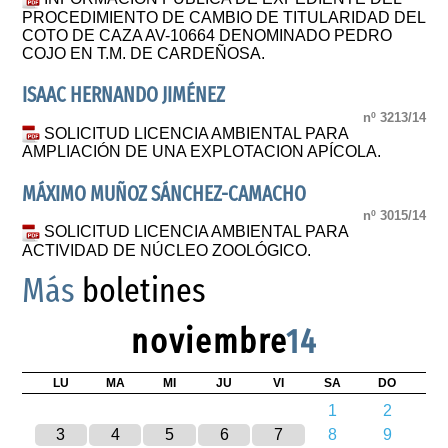
PROCEDIMIENTO DE CAMBIO DE TITULARIDAD DEL
COTO DE CAZA AV-10664 DENOMINADO PEDRO
COJO EN T.M. DE CARDEÑOSA.
ISAAC HERNANDO JIMÉNEZ
nº 3213/14
SOLICITUD LICENCIA AMBIENTAL PARA
AMPLIACIÓN DE UNA EXPLOTACION APÍCOLA.
MÁXIMO MUÑOZ SÁNCHEZ-CAMACHO
nº 3015/14
SOLICITUD LICENCIA AMBIENTAL PARA
ACTIVIDAD DE NÚCLEO ZOOLÓGICO.
Más
boletines
noviembre
14
LU
MA
MI
JU
VI
SA
DO
1
2
3
4
5
6
7
8
9