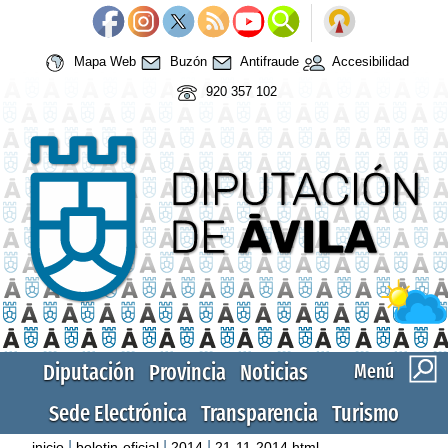
Mapa Web
Buzón
Antifraude
Accesibilidad
920 357 102
Diputación
Provincia
Noticias
Menú
Sede Electrónica
Transparencia
Turismo
|
|
|
inicio
boletin-oficial
2014
21-11-2014.html