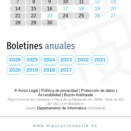
7
8
9
10
11
12
13
14
15
16
17
18
19
20
21
22
23
24
25
26
27
28
29
30
Boletines
anuales
2026
2025
2024
2023
2022
2021
2020
2019
2018
2017
® Aviso Legal
|
Política de privacidad
|
Protección de datos
|
Accesibilidad
|
Buzón Antifraude
Plaza Corral de las Campanas o Plaza de La Diputación s/n. 05001 - Ávila. (t) 920
357 102 (c) P-0500000-E.
Departamento de Informática
Diseño
©2019|I♥Dip
www.diputacionavila.es