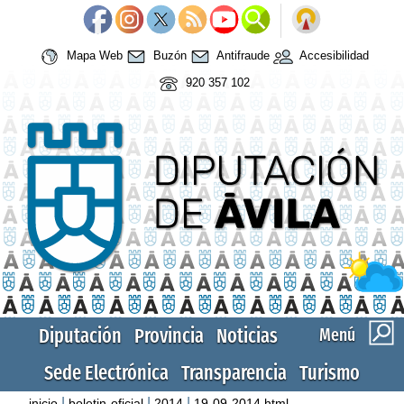
Mapa Web
Buzón
Antifraude
Accesibilidad
920 357 102
Diputación
Provincia
Noticias
Menú
Sede Electrónica
Transparencia
Turismo
|
|
|
inicio
boletin-oficial
2014
19-09-2014.html