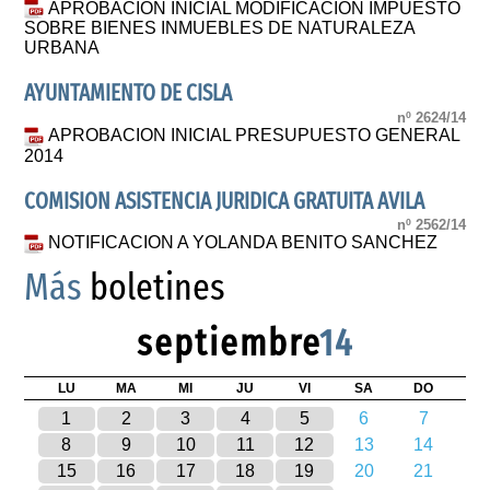
APROBACION INICIAL MODIFICACION IMPUESTO
SOBRE BIENES INMUEBLES DE NATURALEZA
URBANA
AYUNTAMIENTO DE CISLA
nº 2624/14
APROBACION INICIAL PRESUPUESTO GENERAL
2014
COMISION ASISTENCIA JURIDICA GRATUITA AVILA
nº 2562/14
NOTIFICACION A YOLANDA BENITO SANCHEZ
Más
boletines
septiembre
14
LU
MA
MI
JU
VI
SA
DO
1
2
3
4
5
6
7
8
9
10
11
12
13
14
15
16
17
18
19
20
21