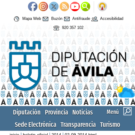
Mapa Web
Buzón
Antifraude
Accesibilidad
920 357 102
Diputación
Provincia
Noticias
Menú
Sede Electrónica
Transparencia
Turismo
|
|
|
inicio
boletin-oficial
2014
02-09-2014.html