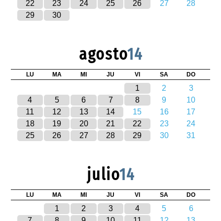
22
23
24
25
26
27
28
29
30
agosto
14
LU
MA
MI
JU
VI
SA
DO
1
2
3
4
5
6
7
8
9
10
11
12
13
14
15
16
17
18
19
20
21
22
23
24
25
26
27
28
29
30
31
julio
14
LU
MA
MI
JU
VI
SA
DO
1
2
3
4
5
6
7
8
9
10
11
12
13