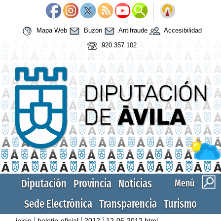
Mapa Web
Buzón
Antifraude
Accesibilidad
920 357 102
Diputación
Provincia
Noticias
Menú
Sede Electrónica
Transparencia
Turismo
|
|
|
inicio
boletin-oficial
2012
12-06-2012.html