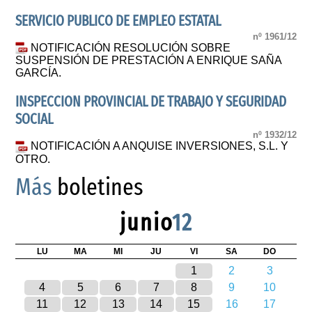
SERVICIO PUBLICO DE EMPLEO ESTATAL
nº 1961/12
NOTIFICACIÓN RESOLUCIÓN SOBRE
SUSPENSIÓN DE PRESTACIÓN A ENRIQUE SAÑA
GARCÍA.
INSPECCION PROVINCIAL DE TRABAJO Y SEGURIDAD
SOCIAL
nº 1932/12
NOTIFICACIÓN A ANQUISE INVERSIONES, S.L. Y
OTRO.
Más
boletines
junio
12
LU
MA
MI
JU
VI
SA
DO
1
2
3
4
5
6
7
8
9
10
11
12
13
14
15
16
17