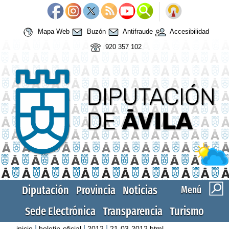
Mapa Web
Buzón
Antifraude
Accesibilidad
920 357 102
Diputación
Provincia
Noticias
Menú
Sede Electrónica
Transparencia
Turismo
|
|
|
inicio
boletin-oficial
2012
21-03-2012.html