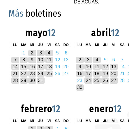
DE AGUAS.
Más
boletines
mayo
12
abril
12
LU
MA
MI
JU
VI
SA
DO
LU
MA
MI
JU
VI
SA
1
2
3
4
5
6
7
8
9
10
11
12
13
2
3
4
5
6
7
14
15
16
17
18
19
20
9
10
11
12
13
14
21
22
23
24
25
26
27
16
17
18
19
20
21
28
29
30
31
23
24
25
26
27
28
30
febrero
12
enero
12
LU
MA
MI
JU
VI
SA
DO
LU
MA
MI
JU
VI
SA
1
2
3
4
5