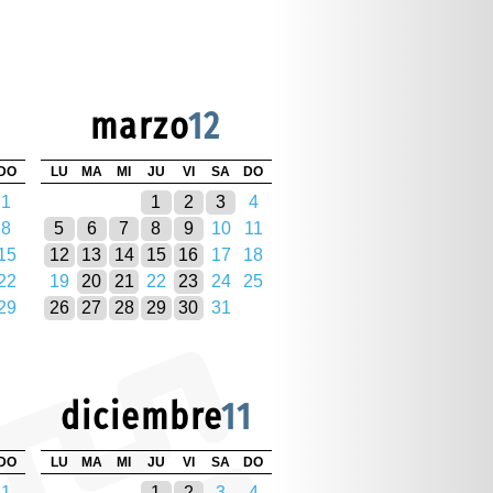
marzo
12
DO
LU
MA
MI
JU
VI
SA
DO
1
1
2
3
4
8
5
6
7
8
9
10
11
15
12
13
14
15
16
17
18
22
19
20
21
22
23
24
25
29
26
27
28
29
30
31
diciembre
11
DO
LU
MA
MI
JU
VI
SA
DO
1
1
2
3
4