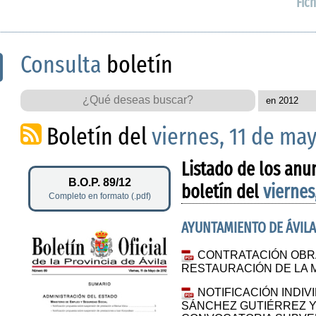
Fich
Consulta
boletín
Boletín del
viernes, 11 de ma
Listado de los anu
B.O.P. 89/12
boletín del
viernes
Completo en formato (.pdf)
AYUNTAMIENTO DE ÁVIL
CONTRATACIÓN OBR
RESTAURACIÓN DE LA M
NOTIFICACIÓN INDIV
SÁNCHEZ GUTIÉRREZ Y