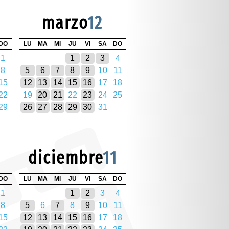
marzo
12
DO
LU
MA
MI
JU
VI
SA
DO
1
1
2
3
4
8
5
6
7
8
9
10
11
15
12
13
14
15
16
17
18
22
19
20
21
22
23
24
25
29
26
27
28
29
30
31
diciembre
11
DO
LU
MA
MI
JU
VI
SA
DO
1
1
2
3
4
8
5
6
7
8
9
10
11
15
12
13
14
15
16
17
18