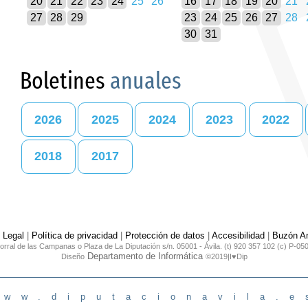
20
21
22
23
24
25
26
16
17
18
19
20
21
27
28
29
23
24
25
26
27
28
30
31
Boletines
anuales
2026
2025
2024
2023
2022
2018
2017
 Legal
|
Política de privacidad
|
Protección de datos
|
Accesibilidad
|
Buzón An
orral de las Campanas o Plaza de La Diputación s/n. 05001 - Ávila. (t) 920 357 102 (c) P-05
Departamento de Informática
Diseño
©2019|I♥Dip
www.diputacionavila.e