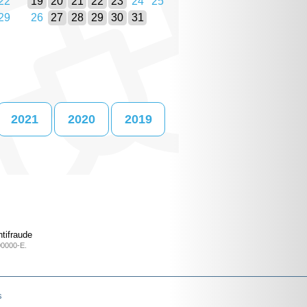
22
19
20
21
22
23
24
25
29
26
27
28
29
30
31
2021
2020
2019
tifraude
00000-E.
s