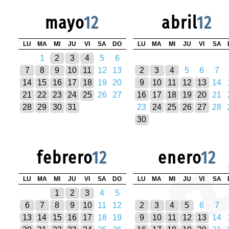
mayo
12
abril
12
LU
MA
MI
JU
VI
SA
DO
LU
MA
MI
JU
VI
SA
1
2
3
4
5
6
7
8
9
10
11
12
13
2
3
4
5
6
7
14
15
16
17
18
19
20
9
10
11
12
13
14
21
22
23
24
25
26
27
16
17
18
19
20
21
28
29
30
31
23
24
25
26
27
28
30
febrero
12
enero
12
LU
MA
MI
JU
VI
SA
DO
LU
MA
MI
JU
VI
SA
1
2
3
4
5
6
7
8
9
10
11
12
2
3
4
5
6
7
13
14
15
16
17
18
19
9
10
11
12
13
14