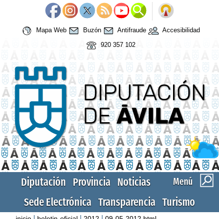
Mapa Web
Buzón
Antifraude
Accesibilidad
920 357 102
Diputación
Provincia
Noticias
Menú
Sede Electrónica
Transparencia
Turismo
|
|
|
inicio
boletin-oficial
2012
09-05-2012.html