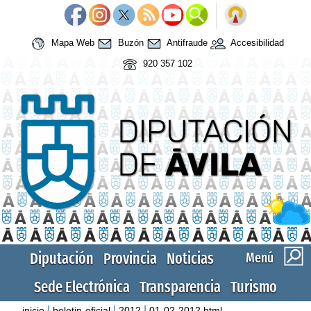
Mapa Web
Buzón
Antifraude
Accesibilidad
920 357 102
Diputación
Provincia
Noticias
Menú
Sede Electrónica
Transparencia
Turismo
|
|
|
inicio
boletin-oficial
2012
01-02-2012.html