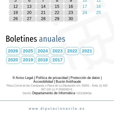
5
6
7
8
9
10
11
12
13
14
15
16
17
18
19
20
21
22
23
24
25
26
27
28
29
30
Boletines
anuales
2026
2025
2024
2023
2022
2021
2020
2019
2018
2017
® Aviso Legal
|
Política de privacidad
|
Protección de datos
|
Accesibilidad
|
Buzón Antifraude
Plaza Corral de las Campanas o Plaza de La Diputación s/n. 05001 - Ávila. (t) 920
357 102 (c) P-0500000-E.
Departamento de Informática
Diseño
©2019|I♥Dip
www.diputacionavila.es