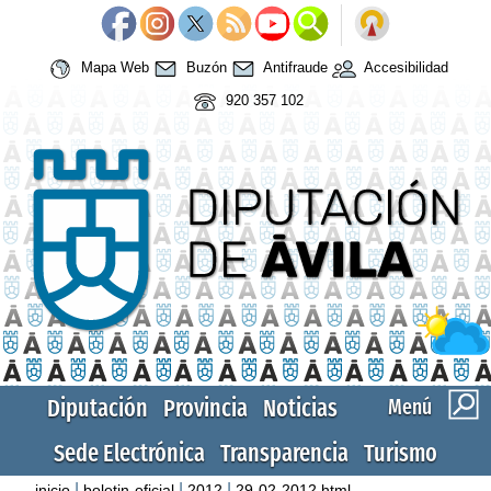
Mapa Web
Buzón
Antifraude
Accesibilidad
920 357 102
Diputación
Provincia
Noticias
Menú
Sede Electrónica
Transparencia
Turismo
|
|
|
inicio
boletin-oficial
2012
29-02-2012.html