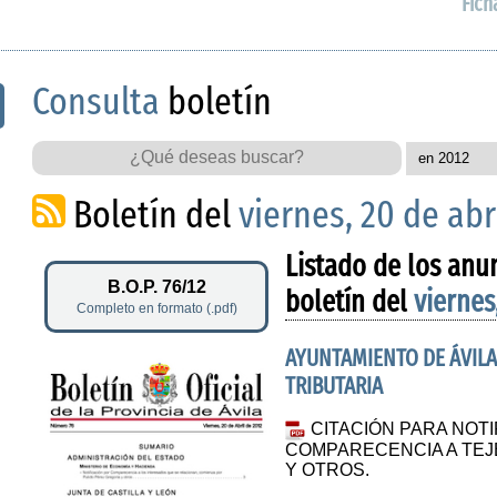
Fich
Consulta
boletín
Boletín del
viernes, 20 de abr
Listado de los anu
B.O.P. 76/12
boletín del
viernes
Completo en formato (.pdf)
AYUNTAMIENTO DE ÁVILA.
TRIBUTARIA
CITACIÓN PARA NOT
COMPARECENCIA A TEJ
Y OTROS.