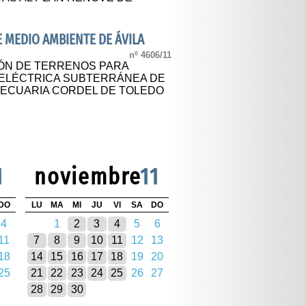
E MEDIO AMBIENTE DE ÁVILA
nº 4606/11
ÓN DE TERRENOS PARA
A ELÉCTRICA SUBTERRÁNEA DE
 PECUARIA CORDEL DE TOLEDO
1
noviembre
11
DO
LU
MA
MI
JU
VI
SA
DO
4
1
2
3
4
5
6
11
7
8
9
10
11
12
13
18
14
15
16
17
18
19
20
25
21
22
23
24
25
26
27
28
29
30