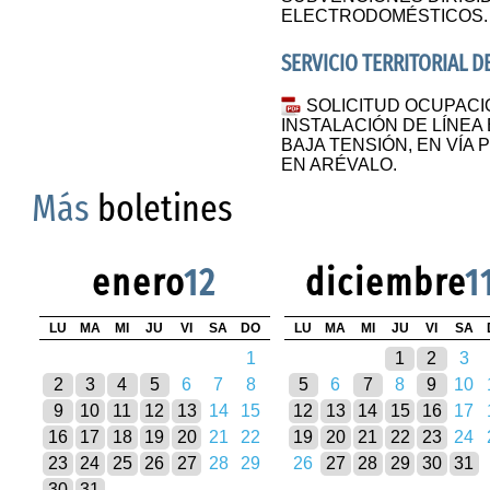
ELECTRODOMÉSTICOS.
SERVICIO TERRITORIAL D
SOLICITUD OCUPACI
INSTALACIÓN DE LÍNE
BAJA TENSIÓN, EN VÍA
EN ARÉVALO.
Más
boletines
enero
12
diciembre
1
LU
MA
MI
JU
VI
SA
DO
LU
MA
MI
JU
VI
SA
1
1
2
3
2
3
4
5
6
7
8
5
6
7
8
9
10
9
10
11
12
13
14
15
12
13
14
15
16
17
16
17
18
19
20
21
22
19
20
21
22
23
24
23
24
25
26
27
28
29
26
27
28
29
30
31
30
31