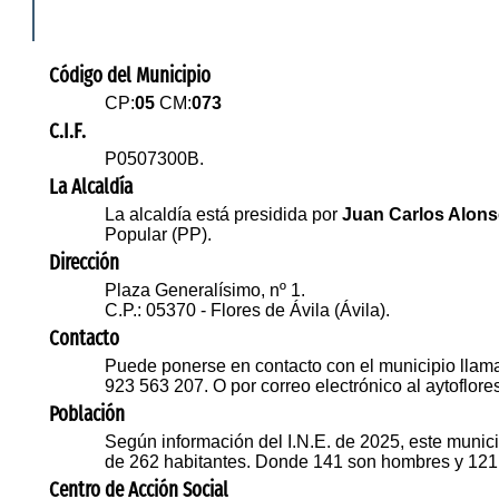
Código del Municipio
CP:
05
CM:
073
C.I.F.
P0507300B.
La Alcaldía
La alcaldía está presidida por
Juan Carlos Alons
Popular (PP).
Dirección
Plaza Generalísimo, nº 1.
C.P.: 05370 - Flores de Ávila (Ávila).
Contacto
Puede ponerse en contacto con el municipio llam
923 563 207. O por correo electrónico al aytoflo
Población
Según información del I.N.E. de 2025, este munici
de 262 habitantes. Donde 141 son hombres y 121
Centro de Acción Social