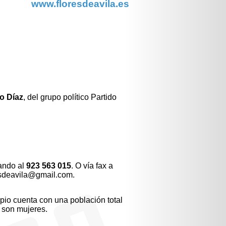
www.floresdeavila.es
o Díaz
, del grupo político Partido
ando al
923 563 015
. O vía fax a
resdeavila@gmail.com.
pio cuenta con una población total
 son mujeres.