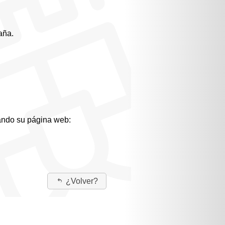
aña.
tando su página web:
¿Volver?