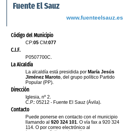
Fuente El Sauz
www.fuenteelsauz.es
Código del Municipio
CP:
05
CM:
077
C.I.F.
P0507700C.
La Alcaldía
La alcaldía está presidida por
María Jesús
Jiménez Maroto
, del grupo político Partido
Popular (PP).
Dirección
Iglesia, nº 2.
C.P.: 05212 - Fuente El Sauz (Ávila).
Contacto
Puede ponerse en contacto con el municipio
llamando al
920 324 101
. O vía fax a 920 324
114. O por correo electrónico al