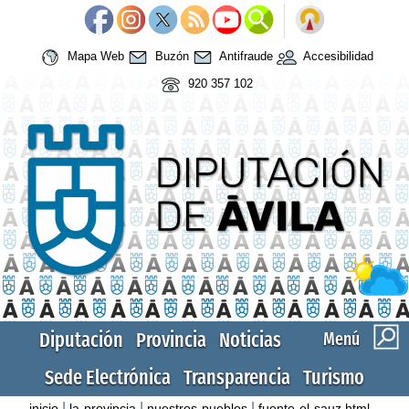
Mapa Web
Buzón
Antifraude
Accesibilidad
920 357 102
Diputación
Provincia
Noticias
Menú
Sede Electrónica
Transparencia
Turismo
|
|
|
inicio
la-provincia
nuestros-pueblos
fuente-el-sauz.html