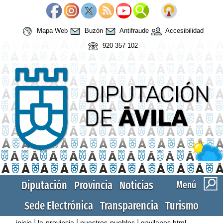
Mapa Web
Buzón
Antifraude
Accesibilidad
920 357 102
Diputación
Provincia
Noticias
Menú
Sede Electrónica
Transparencia
Turismo
|
|
|
inicio
la-provincia
nuestros-pueblos
gavilanes.html