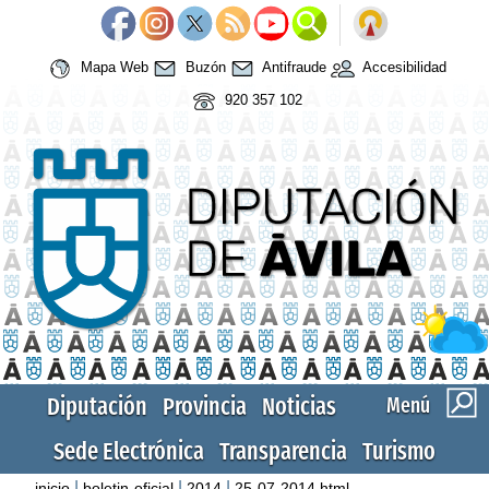
Mapa Web
Buzón
Antifraude
Accesibilidad
920 357 102
Diputación
Provincia
Noticias
Menú
Sede Electrónica
Transparencia
Turismo
|
|
|
inicio
boletin-oficial
2014
25-07-2014.html