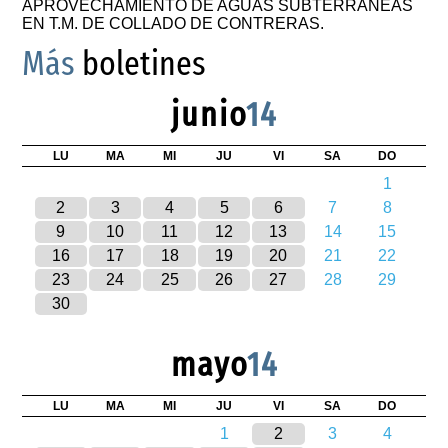
APROVECHAMIENTO DE AGUAS SUBTERRÁNEAS
EN T.M. DE COLLADO DE CONTRERAS.
Más
boletines
junio
14
LU
MA
MI
JU
VI
SA
DO
1
2
3
4
5
6
7
8
9
10
11
12
13
14
15
16
17
18
19
20
21
22
23
24
25
26
27
28
29
30
mayo
14
LU
MA
MI
JU
VI
SA
DO
1
2
3
4