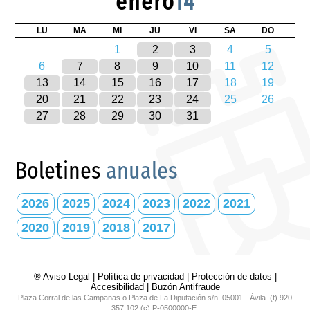
enero
14
LU
MA
MI
JU
VI
SA
DO
1
2
3
4
5
6
7
8
9
10
11
12
13
14
15
16
17
18
19
20
21
22
23
24
25
26
27
28
29
30
31
Boletines
anuales
2026
2025
2024
2023
2022
2021
2020
2019
2018
2017
® Aviso Legal
|
Política de privacidad
|
Protección de datos
|
Accesibilidad
|
Buzón Antifraude
Plaza Corral de las Campanas o Plaza de La Diputación s/n. 05001 - Ávila. (t) 920
357 102 (c) P-0500000-E.