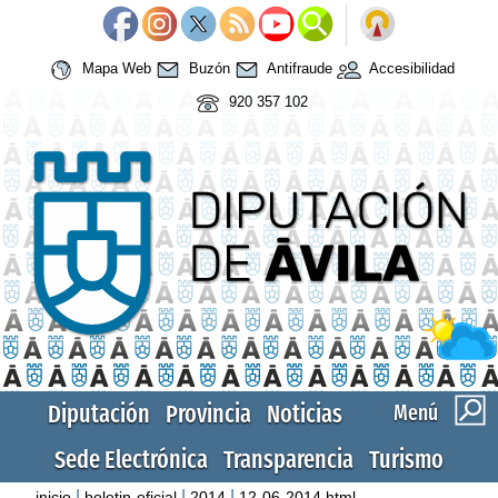
Mapa Web
Buzón
Antifraude
Accesibilidad
920 357 102
Diputación
Provincia
Noticias
Menú
Sede Electrónica
Transparencia
Turismo
|
|
|
inicio
boletin-oficial
2014
12-06-2014.html