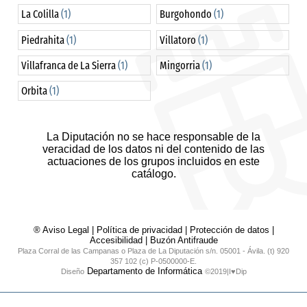
La Colilla
(1)
Burgohondo
(1)
Piedrahita
(1)
Villatoro
(1)
Villafranca de La Sierra
(1)
Mingorria
(1)
Orbita
(1)
La Diputación no se hace responsable de la
veracidad de los datos ni del contenido de las
actuaciones de los grupos incluidos en este
catálogo.
® Aviso Legal
|
Política de privacidad
|
Protección de datos
|
Accesibilidad
|
Buzón Antifraude
Plaza Corral de las Campanas o Plaza de La Diputación s/n. 05001 - Ávila. (t) 920
357 102 (c) P-0500000-E.
Departamento de Informática
Diseño
©2019|I♥Dip