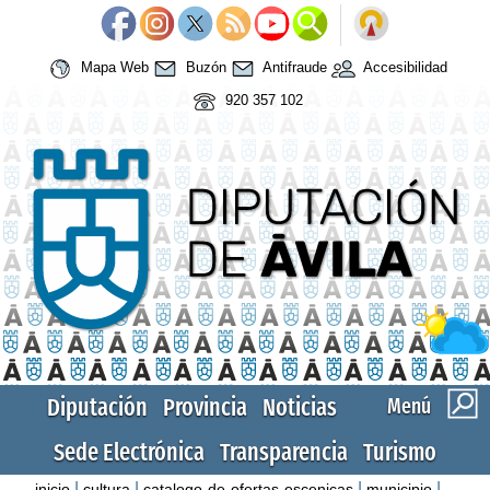
Mapa Web
Buzón
Antifraude
Accesibilidad
920 357 102
Diputación
Provincia
Noticias
Menú
Sede Electrónica
Transparencia
Turismo
|
|
|
|
inicio
cultura
catalogo-de-ofertas-escenicas
municipio