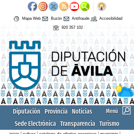
Mapa Web
Buzón
Antifraude
Accesibilidad
920 357 102
Diputación
Provincia
Noticias
Menú
Sede Electrónica
Transparencia
Turismo
|
|
|
|
inicio
cultura
catalogo-de-ofertas-escenicas
municipio