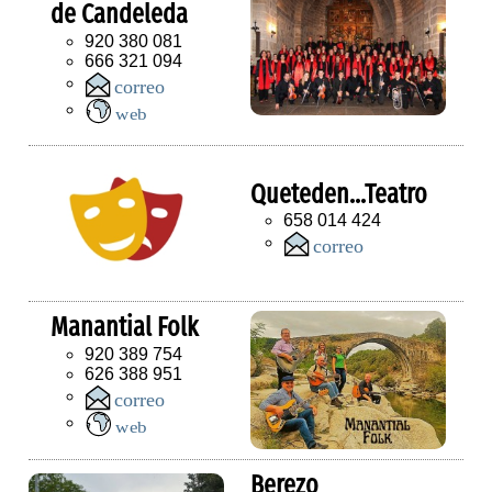
de Candeleda
920 380 081
666 321 094
Queteden...Teatro
658 014 424
Manantial Folk
920 389 754
626 388 951
Berezo