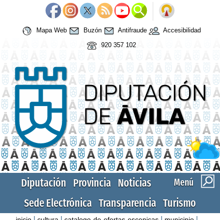
Mapa Web
Buzón
Antifraude
Accesibilidad
920 357 102
Diputación
Provincia
Noticias
Menú
Sede Electrónica
Transparencia
Turismo
|
|
|
|
inicio
cultura
catalogo-de-ofertas-escenicas
municipio