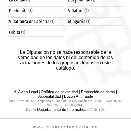
Piedrahita
(1)
Villatoro
(1)
Villafranca de La Sierra
(1)
Mingorria
(1)
Orbita
(1)
La Diputación no se hace responsable de la
veracidad de los datos ni del contenido de las
actuaciones de los grupos incluidos en este
catálogo.
® Aviso Legal
|
Política de privacidad
|
Protección de datos
|
Accesibilidad
|
Buzón Antifraude
Plaza Corral de las Campanas o Plaza de La Diputación s/n. 05001 - Ávila. (t) 920
357 102 (c) P-0500000-E.
Departamento de Informática
Diseño
©2019|I♥Dip
www.diputacionavila.es