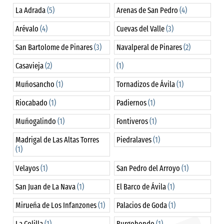
La Adrada
(5)
Arenas de San Pedro
(4)
Arévalo
(4)
Cuevas del Valle
(3)
San Bartolome de Pinares
(3)
Navalperal de Pinares
(2)
Casavieja
(2)
(1)
Muñosancho
(1)
Tornadizos de Ávila
(1)
Riocabado
(1)
Padiernos
(1)
Muñogalindo
(1)
Fontiveros
(1)
Madrigal de Las Altas Torres
Piedralaves
(1)
(1)
Velayos
(1)
San Pedro del Arroyo
(1)
San Juan de La Nava
(1)
El Barco de Ávila
(1)
Mirueña de Los Infanzones
(1)
Palacios de Goda
(1)
La Colilla
(1)
Burgohondo
(1)