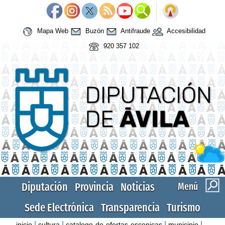
Mapa Web
Buzón
Antifraude
Accesibilidad
920 357 102
Diputación
Provincia
Noticias
Menú
Sede Electrónica
Transparencia
Turismo
|
|
|
|
inicio
cultura
catalogo-de-ofertas-escenicas
municipio