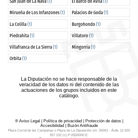
San Juan de La Nava
(1)
El Barco de Ávila
(1)
Mirueña de Los Infanzones
(1)
Palacios de Goda
(1)
La Colilla
(1)
Burgohondo
(1)
Piedrahita
(1)
Villatoro
(1)
Villafranca de La Sierra
(1)
Mingorria
(1)
Orbita
(1)
La Diputación no se hace responsable de la
veracidad de los datos ni del contenido de las
actuaciones de los grupos incluidos en este
catálogo.
® Aviso Legal
|
Política de privacidad
|
Protección de datos
|
Accesibilidad
|
Buzón Antifraude
Plaza Corral de las Campanas o Plaza de La Diputación s/n. 05001 - Ávila. (t) 920
357 102 (c) P-0500000-E.