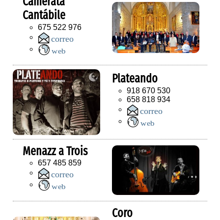
Camerata
Cantábile
675 522 976
Plateando
918 670 530
658 818 934
Menazz a Trois
657 485 859
Coro