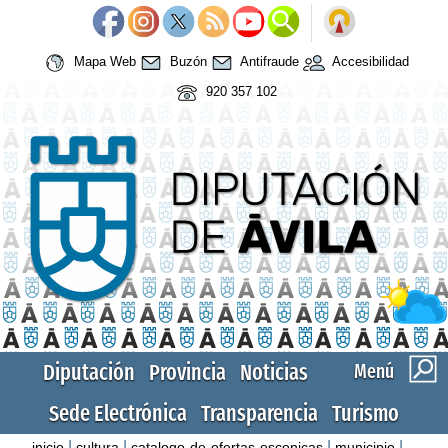
Mapa Web
Buzón
Antifraude
Accesibilidad
920 357 102
Diputación
Provincia
Noticias
Menú
Sede Electrónica
Transparencia
Turismo
|
|
|
|
inicio
cultura
catalogo-de-ofertas-escenicas
municipio