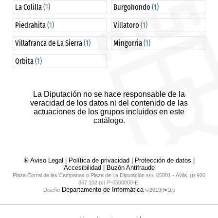
La Colilla
(1)
Burgohondo
(1)
Piedrahita
(1)
Villatoro
(1)
Villafranca de La Sierra
(1)
Mingorria
(1)
Orbita
(1)
La Diputación no se hace responsable de la
veracidad de los datos ni del contenido de las
actuaciones de los grupos incluidos en este
catálogo.
® Aviso Legal
|
Política de privacidad
|
Protección de datos
|
Accesibilidad
|
Buzón Antifraude
Plaza Corral de las Campanas o Plaza de La Diputación s/n. 05001 - Ávila. (t) 920
357 102 (c) P-0500000-E.
Departamento de Informática
Diseño
©2019|I♥Dip