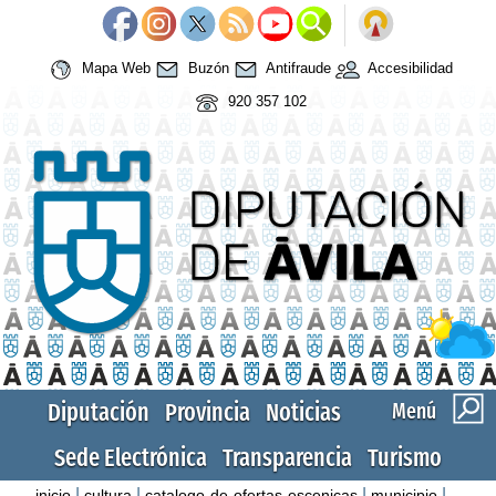
Mapa Web
Buzón
Antifraude
Accesibilidad
920 357 102
Diputación
Provincia
Noticias
Menú
Sede Electrónica
Transparencia
Turismo
|
|
|
|
inicio
cultura
catalogo-de-ofertas-escenicas
municipio