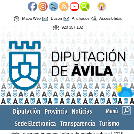
Mapa Web
Buzón
Antifraude
Accesibilidad
920 357 102
Diputación
Provincia
Noticias
Menú
Sede Electrónica
Transparencia
Turismo
|
|
|
inicio
recursos-humanos
oferta-de-empleo-publico
2025