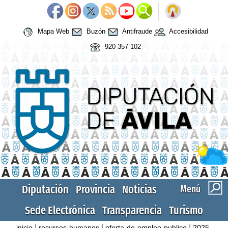
Mapa Web
Buzón
Antifraude
Accesibilidad
920 357 102
Diputación
Provincia
Noticias
Menú
Sede Electrónica
Transparencia
Turismo
|
|
|
inicio
recursos-humanos
oferta-de-empleo-publico
2025