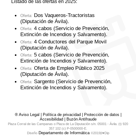
Listado de las ofertas en 2025:
Dos Vaqueros-Tractoristas
Oferta:
(Diputación de Ávila)
.
4 cabos (Servicio de Prevención,
Oferta:
Extinción de Incendios y Salvamento)
.
4 Conductores del Parque Movil
Oferta:
(Diputación de Ávila)
.
5 cabos (Servicio de Prevención,
Oferta:
Extinción de Incendios y Salvamento)
.
Oferta de Empleo Público 2025
Oferta:
(Diputación de Ávila)
.
Sargento (Servicio de Prevención,
Oferta:
Extinción de Incendios y Salvamento)
.
® Aviso Legal
|
Política de privacidad
|
Protección de datos
|
Accesibilidad
|
Buzón Antifraude
Plaza Corral de las Campanas o Plaza de La Diputación s/n. 05001 - Ávila. (t) 920
357 102 (c) P-0500000-E.
Departamento de Informática
Diseño
©2019|I♥Dip