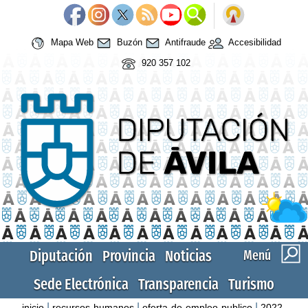
Mapa Web
Buzón
Antifraude
Accesibilidad
920 357 102
Diputación
Provincia
Noticias
Menú
Sede Electrónica
Transparencia
Turismo
|
|
|
inicio
recursos-humanos
oferta-de-empleo-publico
2022