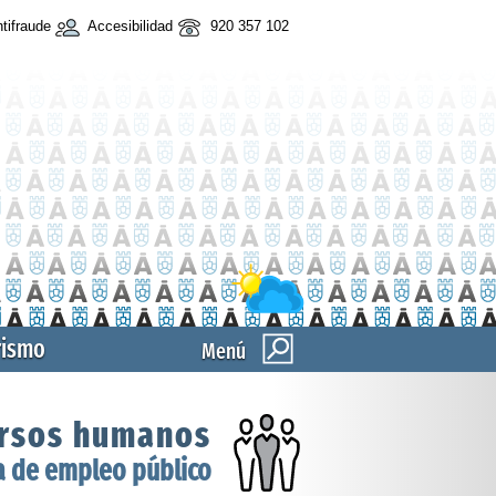
tifraude
Accesibilidad
920 357 102
rismo
Menú
rsos humanos
a de empleo público