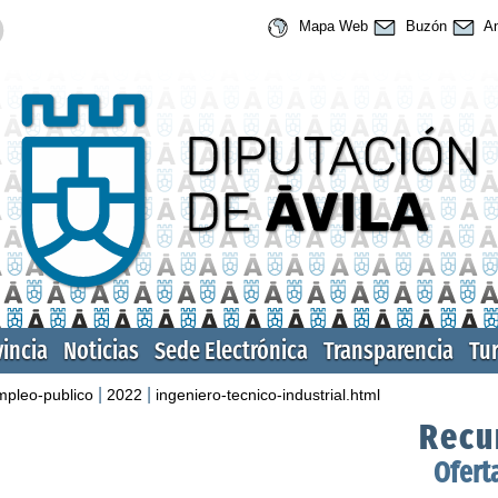
Mapa Web
Buzón
An
vincia
Noticias
Sede Electrónica
Transparencia
Tu
|
|
mpleo-publico
2022
ingeniero-tecnico-industrial.html
Recu
Ofert