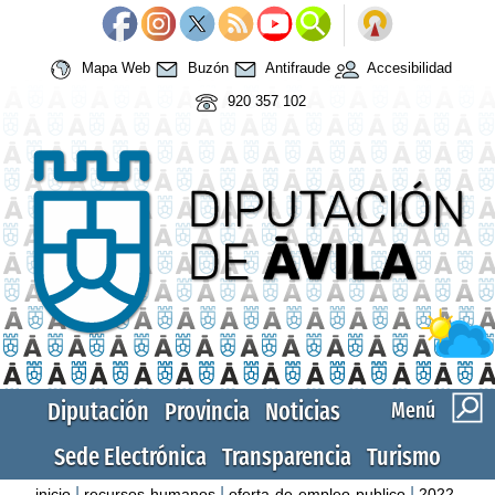
Mapa Web
Buzón
Antifraude
Accesibilidad
920 357 102
Diputación
Provincia
Noticias
Menú
Sede Electrónica
Transparencia
Turismo
|
|
|
inicio
recursos-humanos
oferta-de-empleo-publico
2022