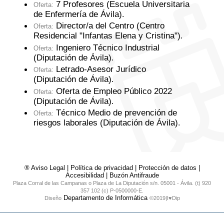
7 Profesores (Escuela Universitaria
Oferta:
de Enfermería de Ávila)
.
Director/a del Centro (Centro
Oferta:
Residencial "Infantas Elena y Cristina")
.
Ingeniero Técnico Industrial
Oferta:
(Diputación de Ávila)
.
Letrado-Asesor Jurídico
Oferta:
(Diputación de Ávila)
.
Oferta de Empleo Público 2022
Oferta:
(Diputación de Ávila)
.
Técnico Medio de prevención de
Oferta:
riesgos laborales (Diputación de Ávila)
.
® Aviso Legal
|
Política de privacidad
|
Protección de datos
|
Accesibilidad
|
Buzón Antifraude
Plaza Corral de las Campanas o Plaza de La Diputación s/n. 05001 - Ávila. (t) 920
357 102 (c) P-0500000-E.
Departamento de Informática
Diseño
©2019|I♥Dip