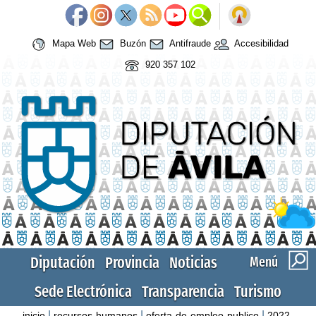
Mapa Web
Buzón
Antifraude
Accesibilidad
920 357 102
Diputación
Provincia
Noticias
Menú
Sede Electrónica
Transparencia
Turismo
|
|
|
inicio
recursos-humanos
oferta-de-empleo-publico
2022