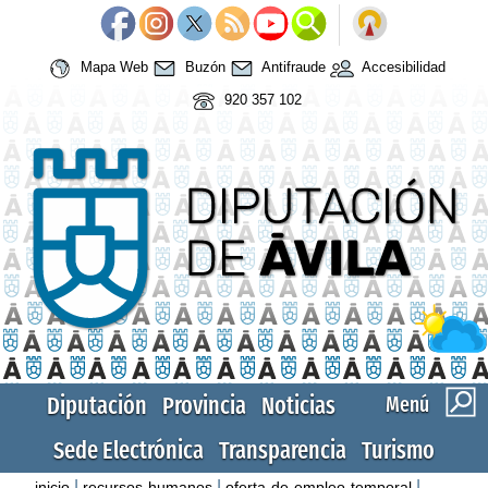
Mapa Web
Buzón
Antifraude
Accesibilidad
920 357 102
Diputación
Provincia
Noticias
Menú
Sede Electrónica
Transparencia
Turismo
|
|
|
inicio
recursos-humanos
oferta-de-empleo-temporal