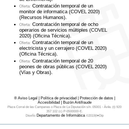
Contratación temporal de un
Oferta:
monitor de informatica (COVEL 2020)
(Recursos Humanos)
.
Contratación temporal de ocho
Oferta:
operarios de servicios múltiples (COVEL
2020) (Oficina Técnica)
.
Contratación temporal de un
Oferta:
electricista y un cerrajero (COVEL 2020)
(Oficina Técnica)
.
Contratación temporal de 20
Oferta:
peones de obras públicas (COVEL 2020)
(Vías y Obras)
.
® Aviso Legal
|
Política de privacidad
|
Protección de datos
|
Accesibilidad
|
Buzón Antifraude
Plaza Corral de las Campanas o Plaza de La Diputación s/n. 05001 - Ávila. (t) 920
357 102 (c) P-0500000-E.
Departamento de Informática
Diseño
©2019|I♥Dip