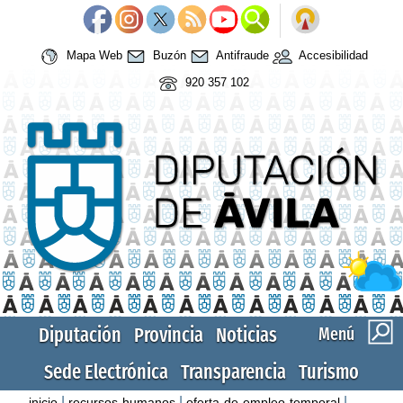
Mapa Web
Buzón
Antifraude
Accesibilidad
920 357 102
Diputación
Provincia
Noticias
Menú
Sede Electrónica
Transparencia
Turismo
|
|
|
inicio
recursos-humanos
oferta-de-empleo-temporal