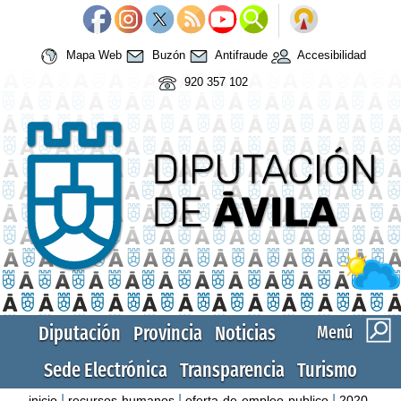
Mapa Web
Buzón
Antifraude
Accesibilidad
920 357 102
Diputación
Provincia
Noticias
Menú
Sede Electrónica
Transparencia
Turismo
|
|
|
inicio
recursos-humanos
oferta-de-empleo-publico
2020