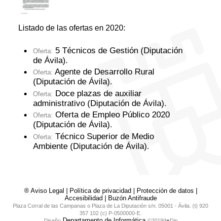
Listado de las ofertas en 2020:
5 Técnicos de Gestión (Diputación
Oferta:
de Ávila)
.
Agente de Desarrollo Rural
Oferta:
(Diputación de Ávila)
.
Doce plazas de auxiliar
Oferta:
administrativo (Diputación de Ávila)
.
Oferta de Empleo Público 2020
Oferta:
(Diputación de Ávila)
.
Técnico Superior de Medio
Oferta:
Ambiente (Diputación de Ávila)
.
® Aviso Legal
|
Política de privacidad
|
Protección de datos
|
Accesibilidad
|
Buzón Antifraude
Plaza Corral de las Campanas o Plaza de La Diputación s/n. 05001 - Ávila. (t) 920
357 102 (c) P-0500000-E.
Departamento de Informática
Diseño
©2019|I♥Dip