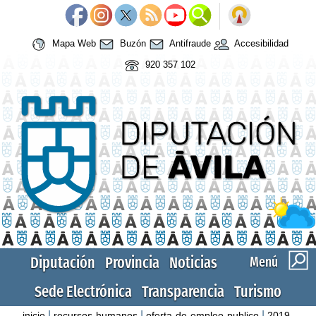
Mapa Web
Buzón
Antifraude
Accesibilidad
920 357 102
Diputación
Provincia
Noticias
Menú
Sede Electrónica
Transparencia
Turismo
|
|
|
inicio
recursos-humanos
oferta-de-empleo-publico
2019