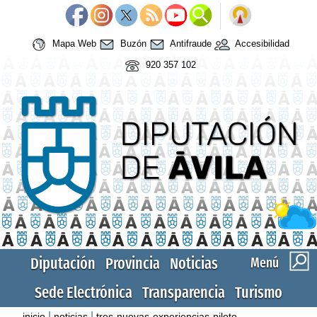
Mapa Web
Buzón
Antifraude
Accesibilidad
920 357 102
Diputación
Provincia
Noticias
Menú
Sede Electrónica
Transparencia
Turismo
|
|
inicio
noticias
tres-nuevas-experiencias-piloto-