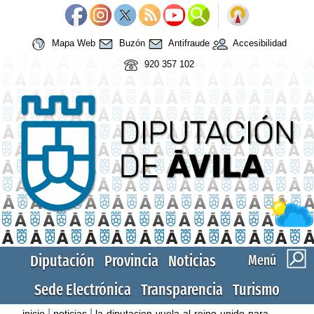
Mapa Web
Buzón
Antifraude
Accesibilidad
920 357 102
Diputación
Provincia
Noticias
Menú
Sede Electrónica
Transparencia
Turismo
|
|
inicio
noticias
la-diputacion-vuela-al-reino-unido-para-