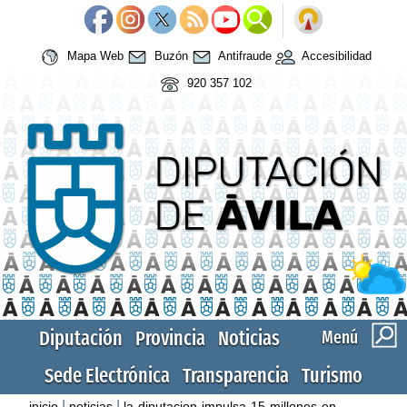
Mapa Web
Buzón
Antifraude
Accesibilidad
920 357 102
Diputación
Provincia
Noticias
Menú
Sede Electrónica
Transparencia
Turismo
|
|
inicio
noticias
la-diputacion-impulsa-15-millones-en-