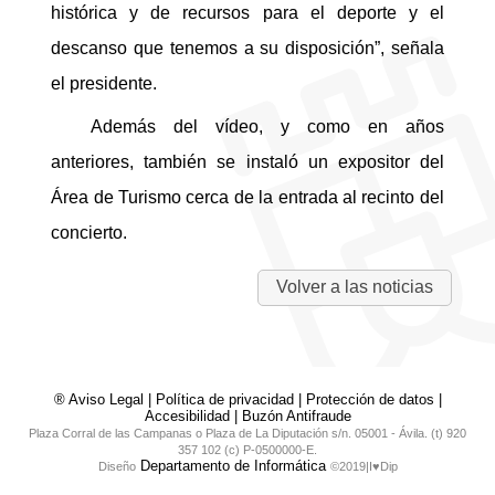
histórica y de recursos para el deporte y el
descanso que tenemos a su disposición”, señala
el presidente.
Además del vídeo, y como en años
anteriores, también se instaló un expositor del
Área de Turismo cerca de la entrada al recinto del
concierto.
Volver a las noticias
® Aviso Legal
|
Política de privacidad
|
Protección de datos
|
Accesibilidad
|
Buzón Antifraude
Plaza Corral de las Campanas o Plaza de La Diputación s/n. 05001 - Ávila. (t) 920
357 102 (c) P-0500000-E.
Departamento de Informática
Diseño
©2019|I♥Dip