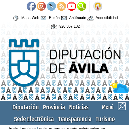
Mapa Web
Buzón
Antifraude
Accesibilidad
920 357 102
Diputación
Provincia
Noticias
Menú
Sede Electrónica
Transparencia
Turismo
|
|
inicio
noticias
avila-autentica-agota-existencias-en-