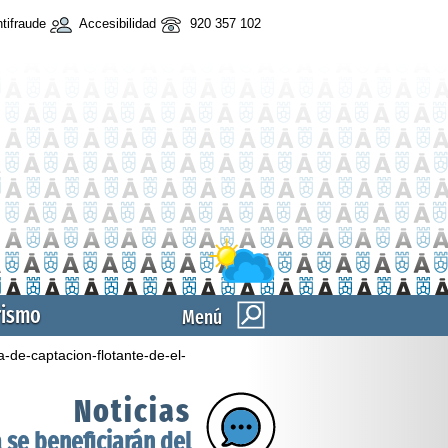
tifraude
Accesibilidad
920 357 102
rismo
Menú
-de-captacion-flotante-de-el-
Noticias
 se beneficiarán del