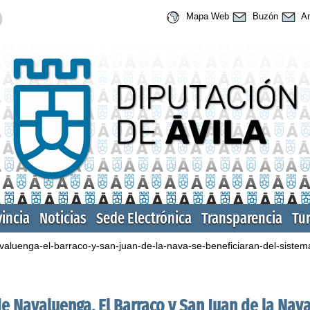
Mapa Web
Buzón
An
vincia
Noticias
Sede Electrónica
Transparencia
Tu
luenga-el-barraco-y-san-juan-de-la-nava-se-beneficiaran-del-sistema
 Navaluenga, El Barraco y San Juan de la Nava