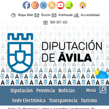
Mapa Web
Buzón
Antifraude
Accesibilidad
920 357 102
Diputación
Provincia
Noticias
Menú
Sede Electrónica
Transparencia
Turismo
|
|
|
inicio
la-diputacion
actas-y-acuerdos
grabaciones-de-