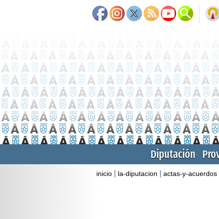
Diputación
Pro
|
|
inicio
la-diputacion
actas-y-acuerdos