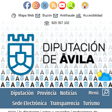
Mapa Web
Buzón
Antifraude
Accesibilidad
920 357 102
Diputación
Provincia
Noticias
Menú
Sede Electrónica
Transparencia
Turismo
|
|
|
inicio
la-diputacion
actas-y-acuerdos
grabaciones-de-