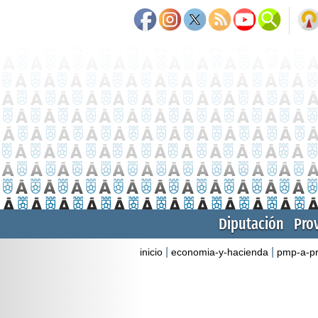
Diputación
Pro
|
|
inicio
economia-y-hacienda
pmp-a-p