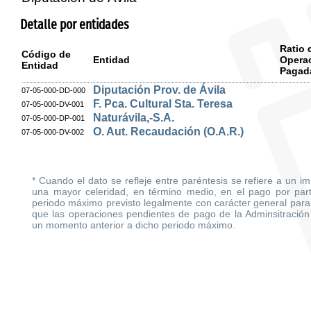
Detalle por entidades
Ratio 
Código de
Entidad
Opera
Entidad
Pagad
Diputación Prov. de Ávila
07-05-000-DD-000
F. Pca. Cultural Sta. Teresa
07-05-000-DV-001
Naturávila,-S.A.
07-05-000-DP-001
O. Aut. Recaudación (O.A.R.)
07-05-000-DV-002
* Cuando el dato se refleje entre paréntesis se refiere a un i
una mayor celeridad, en término medio, en el pago por parte
periodo máximo previsto legalmente con carácter general para 
que las operaciones pendientes de pago de la Adminsitración
un momento anterior a dicho periodo máximo.