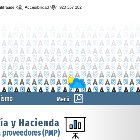
tifraude
Accesibilidad
920 357 102
rismo
Menú
ía y Hacienda
a proveedores (PMP)