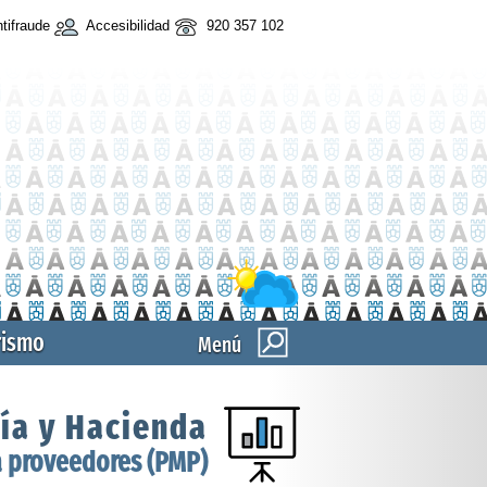
tifraude
Accesibilidad
920 357 102
rismo
Menú
ía y Hacienda
a proveedores (PMP)