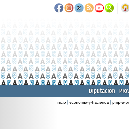
Diputación
Pro
|
|
inicio
economia-y-hacienda
pmp-a-p