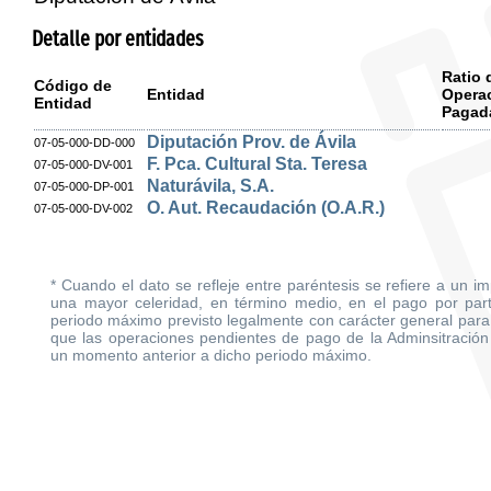
Detalle por entidades
Ratio 
Código de
Entidad
Opera
Entidad
Pagad
Diputación Prov. de Ávila
07-05-000-DD-000
F. Pca. Cultural Sta. Teresa
07-05-000-DV-001
Naturávila, S.A.
07-05-000-DP-001
O. Aut. Recaudación (O.A.R.)
07-05-000-DV-002
* Cuando el dato se refleje entre paréntesis se refiere a un i
una mayor celeridad, en término medio, en el pago por parte
periodo máximo previsto legalmente con carácter general para 
que las operaciones pendientes de pago de la Adminsitración
un momento anterior a dicho periodo máximo.