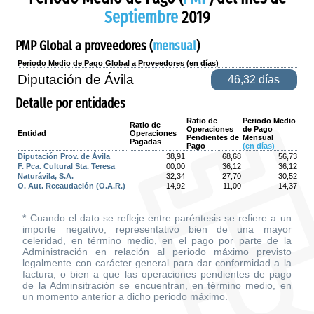
Septiembre
2019
PMP Global a proveedores (
mensual
)
Periodo Medio de Pago Global a Proveedores (en días)
Diputación de Ávila
46,32 días
Detalle por entidades
Ratio de
Periodo Medio
Ratio de
Operaciones
de Pago
Entidad
Operaciones
Pendientes de
Mensual
Pagadas
Pago
(en días)
Diputación Prov. de Ávila
38,91
68,68
56,73
F. Pca. Cultural Sta. Teresa
00,00
36,12
36,12
Naturávila, S.A.
32,34
27,70
30,52
O. Aut. Recaudación (O.A.R.)
14,92
11,00
14,37
* Cuando el dato se refleje entre paréntesis se refiere a un
importe negativo, representativo bien de una mayor
celeridad, en término medio, en el pago por parte de la
Administración en relación al periodo máximo previsto
legalmente con carácter general para dar conformidad a la
factura, o bien a que las operaciones pendientes de pago
de la Adminsitración se encuentran, en término medio, en
un momento anterior a dicho periodo máximo.