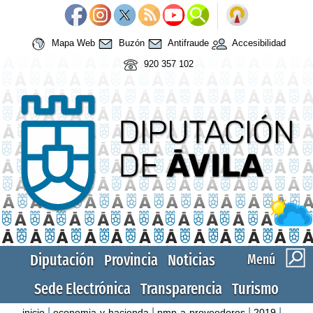
Mapa Web
Buzón
Antifraude
Accesibilidad
920 357 102
Diputación
Provincia
Noticias
Menú
Sede Electrónica
Transparencia
Turismo
|
|
|
|
inicio
economia-y-hacienda
pmp-a-proveedores
2019